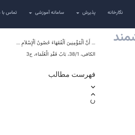
نگارخانه
پذیرش
سامانه آموزشی
تماس با 
مند
... أَنَّ اَلْمُؤْمِنِينَ اَلْفُقَهَاءَ حُصُونُ اَلْإِسْلاَمِ ...
الکافی، 38/1، بَابُ فَقْدِ الْعُلَمَاء، ح3
فهرست مطالب