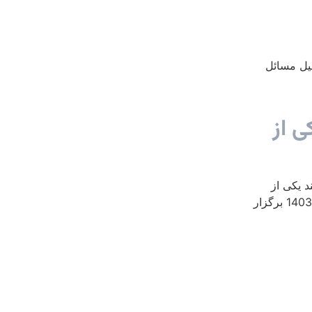
یل مسائل
ی از
 یکی از
روحانیون لبنانی جهت تحلیل مسائل منطقه، چهارشنبه 25 مهر ماه 1403 برگزار