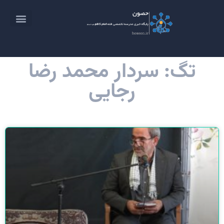
تگ: سردار محمد رضا
رجایی